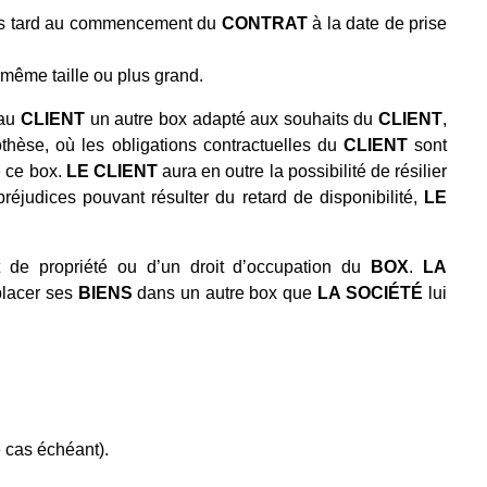
plus tard au commencement du
CONTRAT
à la date de prise
e même taille ou plus grand.
 au
CLIENT
un autre box adapté aux souhaits du
CLIENT
,
othèse, où les obligations contractuelles du
CLIENT
sont
e ce box.
LE CLIENT
aura en outre la possibilité de résilier
éjudices pouvant résulter du retard de disponibilité,
LE
t de propriété ou d’un droit d’occupation du
BOX
.
LA
placer ses
BIENS
dans un autre box que
LA
SOCIÉTÉ
lui
e cas échéant).